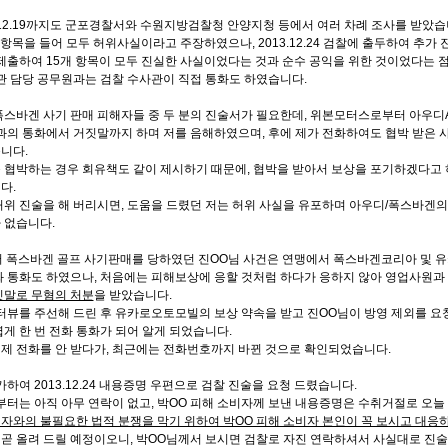
013.12.19까지도 군포경찰서와 수원지방검찰청 안양지청 등에서 여러 차례 조사를 받았습
목을 들어 모두 허위사실이라고 주장하였으나, 2013.12.24 검찰에 출두하여 추가
 제출하여 15개 항목이 모두 진실한 사실이었다는 것과 순수 공익을 위한 것이었다는 
세관 담당 공무원과는 검찰 수사관이 직접 통화도 하였습니다.
폭스바겐 사기 판매 피해자들 중 두 분의 진술서가 필요한데, 위본모터스로부터 아우디A
과의 통화에서 거짓말까지 하며 저를 음해하였으며, 후에 제가 전화하여도 협박 받은 
니다.
 협박하는 경우 회유책도 같이 제시하기 때문에, 협박을 받아서 보상을 포기하겠다고 
다.
허위 진술을 해 버리시면, 도움을 드렸던 저는 허위 사실을 유포하며 아우디/폭스바겐
 없습니다.
 폭스바겐 골프 사기판매를 당하였던 진OO님 사건은 연맹에서 폭스바겐코리아 및 
화 통화도 하였으나, 처음에는 피해보상에 응할 것처럼 하다가 응하지 않아 영업사원과 
짓말로 무혐의 처분
을 받았습니다.
터뷰를 주선해 드린 후 유카로오토모빌의 보상 약속을 받고 진OO님이 방영 제외를 요
게 한 번 전화 통화가 되어 알게 되었습니다.
 제 전화를 안 받다가, 최근에는 전화번호까지 바뀐 것으로 확인되었습니다.
하여 2013.12.24 내용증명 우편으로 검찰 진술을 요청 드렸습니다.
부터는 아직 아무 연락이 없고, 박OO 피해 소비자께 보낸 내용증명은 수취거절로 오늘
자와의 불필요한 법적 분쟁을 막기 위하여 박OO 피해 소비자 본인이 꼭 보시고 대응
곧 올려 드릴 예정이오니, 박OO님께서 보시면 검찰로 자진 연락하셔서 사실대로 진술