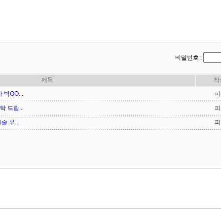
비밀번호 :
제목
작
OO...
피
 드립...
피
 부...
피