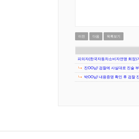
이전
다음
목록보기
피의자(한국자동차소비자연맹 회장)가 박
진OO님! 검찰에 사실대로 진술 부탁
박OO님! 내용증명 확인 후 검찰 진술