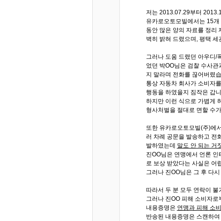
저는 2013.07.29부터 2
유카로오토모빌에서는 15개 항
동안 많은 양의 자료를 정리
벽히 밝혀 드렸으며, 평택 
그러나 도움 드렸던 아우디/
었던 박OO님은 검찰 수사관
지 말라며 전화를 끊어버렸습
통상 자동차 회사가 소비자를
행동을 하였을지 짐작은 갑니
하지만 이런 식으로 가볍게 
형사처벌을 절대로 면할 수가
또한 유카로오토모빌(주)에서
러 차례 공문을 발송하고 전
발하였는데
말도 안 되는 거
진OO님은 연맹에서 언론 인
로 보상 받았다는 사실은 어렵
그러나 진OO님은 그 후 다시
따라서 두 분 모두 연락이 불가
그러나 진OO 피해 소비자로
내용증명은
연맹과 피해 소비
반송된 내용증명은 스캔하여 