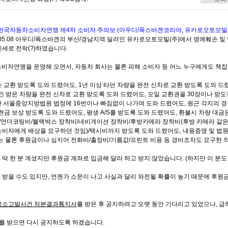
"한국자동차소비자연맹 제4차 소비자 주의보 (아우디/폭스바겐코리아, 유카로오토모빌)
.05.08 아우디/폭스바겐의 부산/경남지역 딜러인 유카로오토모빌(주)에서 명예훼손 
세로 전락(?)하였습니다.
비자연맹을 운영해 오면서, 자동차 회사는 물론 피해 소비자 등 어느 누구에게도 책잡힐
 교환 받도록 도와 드렸어도, 1년 이상 타던 차량을 완전 신차로 교환 받도록 도와 드
할인 받은 차량을 완전 신차로 교환 받도록 도와 드렸어도, 오일 교환권을 30장이나 받도
안 서울중앙지방법원 법정에 16번이나 빠짐없이 나가며 도와 드렸어도, 원근 각지의 경
 현금 보상 받도록 도와 드렸어도, 평생 A/S를 받도록 도와 드렸어도, 환불시 차량 대금
언더코팅비/블랙박스 장착비/네비게이션 장착비/후방카메라 장착비(후방 카메라 같은
소비자에게 배상을 요구하던 것임)/택시비까지 받도록 도와 드렸어도, 내용증명 및 법원
비는 물론 후원금이나 심지어 전화비/출장비/기름값/프린트 비용 등 경비조차도 요구한 
딱 한 분 계셨지만 후원금 계좌로 입금해 달라 하고 받지 않았습니다. (하지만 이 분
 받을 수도 있지만, 언젠가 소문이 나고 사실과 달리 와전될 확률이 높기 때문에 후원
고소고발사건 처분결과통지서
를 받은 후 공지하려고 오랫 동안 기다리고 있었으나, 급
를 받으면 다시 공지하도록 하겠습니다.