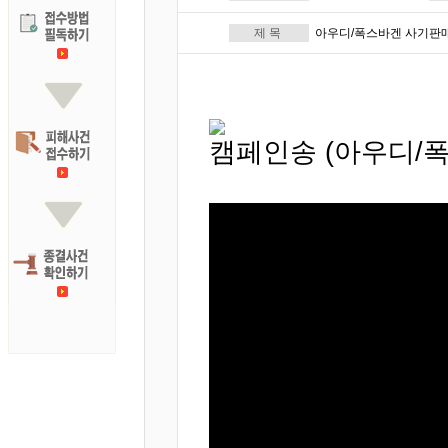
제 목
아우디/폭스바겐 사기판매1
캠페인송 (아우디/