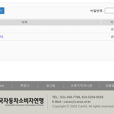
비밀번호 :
기
제목
작
조
다.
관
aras
후원사
광고탑
오류지적게시판
경품
TEL : 031-458-7788, 010-5258-9559
E-Mail : caras@caras.or.kr
Copyright ⓒ 2002 CarAS. All rights reserved