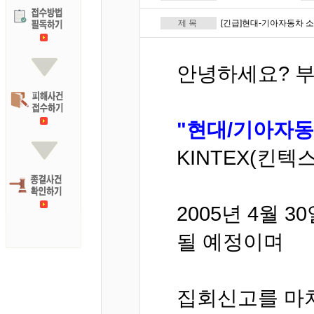
제 목
[긴급]현대-기아자동차 소
안녕하세요? 부관
"현대/기아자동
KINTEX(킨텍
2005년 4월 
될 예정이며
집회신고를 마치