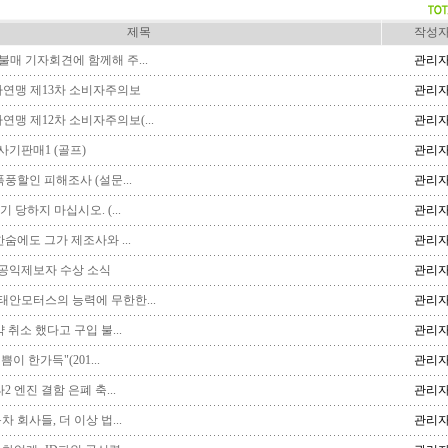
제목
작성
매 기자회견에 함께해 주...
관리
연맹 제13차 소비자주의보
관리
맹 제12차 소비자주의보(...
관리
사기판매1 (골프)
관리
폭풍할인 피해조사 (설문...
관리
 당하지 마십시오. (...
관리
한숨에도 그가 제조사와 ...
관리
공익제보자 수상 소식
관리
태안모터스의 능력에 무한한...
관리
 취소 했다고 구입 불...
관리
쁨이 한가득"(201...
관리
2 엔진 결함 은폐 축...
관리
 회사들, 더 이상 법...
관리