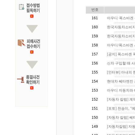
번호
161
아우디·폭스바겐 불
160
한국자동차소비자
159
한국자동차소비자연
158
아우디/폭스바겐 
157
[공지] 폭스바겐 
156
신차 구입할 때 사기
155
[인터뷰] 아내의 
154
현대차 쎄타엔진 
153
아우디 자동차와 
152
[자동차 칼럼] 계약
151
[포토] 천송이, "예
150
[자동차 칼럼] 쎄타
149
[자동차칼럼] 자동차