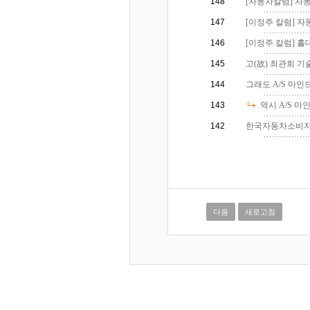
148
[자동차칼럼] 자동
147
[이정주 칼럼] 자
146
[이정주 칼럼] 홀대
145
고(故) 최관희 기
144
그래도 A/S 마인
143
역시 A/S 마
142
한국자동차소비자연
다음
새로고침