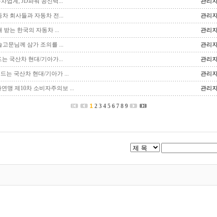
차업계, JD파워 공신력...
관리
동차 회사들과 자동차 전...
관리
 받는 한국의 자동차 ...
관리
술고문님께 삼가 조의를 ...
관리
드는 국산차 현대/기아가...
관리
인드는 국산차 현대/기아가 ...
관리
맹 제10차 소비자주의보 ...
관리
1
2
3
4
5
6
7
8
9