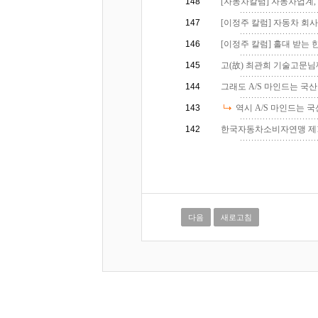
148
[자동차칼럼] 자동차업계, 
147
[이정주 칼럼] 자동차 회사
146
[이정주 칼럼] 홀대 받는 한
145
고(故) 최관희 기술고문님께
144
그래도 A/S 마인드는 국산
143
역시 A/S 마인드는 국산
142
한국자동차소비자연맹 제10
다음
새로고침