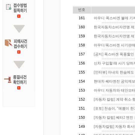
번호
161
아우디·폭스바겐 불매 기자
160
한국자동차소비자연맹 제
159
한국자동차소비자연맹 제12
158
아우디/폭스바겐 사기판매1
157
[공지] 폭스바겐 폭풍할인 
156
신차 구입할 때 사기 당하지 
155
[인터뷰] 아내의 한숨에도 
154
현대차 쎄타엔진 공익제보
153
아우디 자동차와 태안모터스
152
[자동차 칼럼] 계약 취소 했
151
[포토] 천송이, "예쁨이 한가득
150
[자동차 칼럼] 쎄타2 엔진 
149
[자동차칼럼] 자동차 회사들,